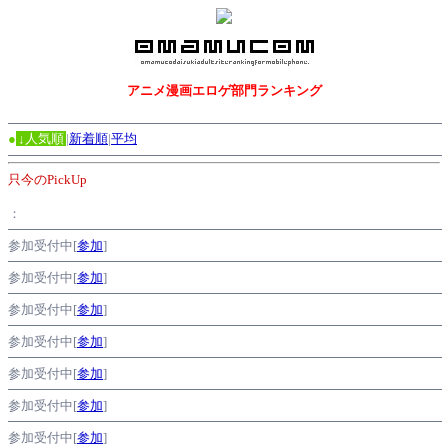
アニメ漫画エロゲ部門ランキング
●
↓人気順
|
新着順
|
平均
只今のPickUp
：
参加受付中[
参加
]
参加受付中[
参加
]
参加受付中[
参加
]
参加受付中[
参加
]
参加受付中[
参加
]
参加受付中[
参加
]
参加受付中[
参加
]