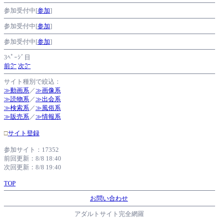
参加受付中[
参加
]
参加受付中[
参加
]
参加受付中[
参加
]
3ﾍﾟｰｼﾞ目
前㌻
次㌻
サイト種別で絞込：
≫動画系
／
≫画像系
≫読物系
／
≫出会系
≫検索系
／
≫風俗系
≫販売系
／
≫情報系
□
サイト登録
参加サイト：17352
前回更新：8/8 18:40
次回更新：8/8 19:40
TOP
お問い合わせ
アダルトサイト完全網羅