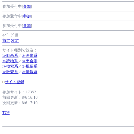
参加受付中[
参加
]
参加受付中[
参加
]
参加受付中[
参加
]
4ﾍﾟｰｼﾞ目
前㌻
次㌻
サイト種別で絞込：
≫動画系
／
≫画像系
≫読物系
／
≫出会系
≫検索系
／
≫風俗系
≫販売系
／
≫情報系
□
サイト登録
参加サイト：17352
前回更新：8/6 16:10
次回更新：8/6 17:10
TOP