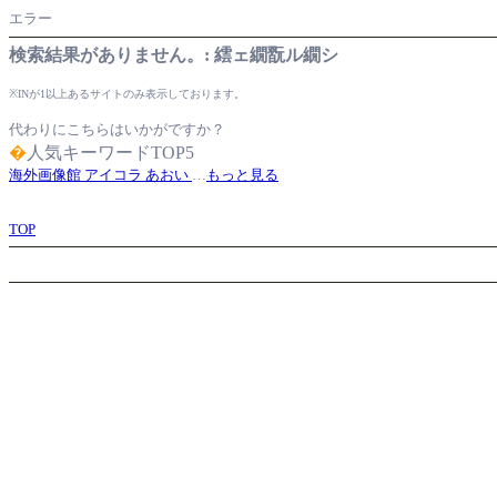
エラー
検索結果がありません。: 繧ェ繝翫ル繝シ
※INが1以上あるサイトのみ表示しております。
代わりにこちらはいかがですか？
�
人気キーワードTOP5
海外画像館
アイコラ
あおい
…
もっと見る
TOP