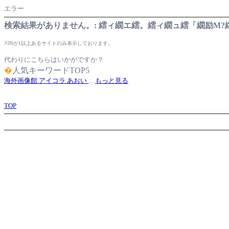
エラー
検索結果がありません。: 繧ィ繝エ繧。繧ィ繝ュ繧「繝励Μ?
※INが1以上あるサイトのみ表示しております。
代わりにこちらはいかがですか？
�
人気キーワードTOP5
海外画像館
アイコラ
あおい
…
もっと見る
TOP